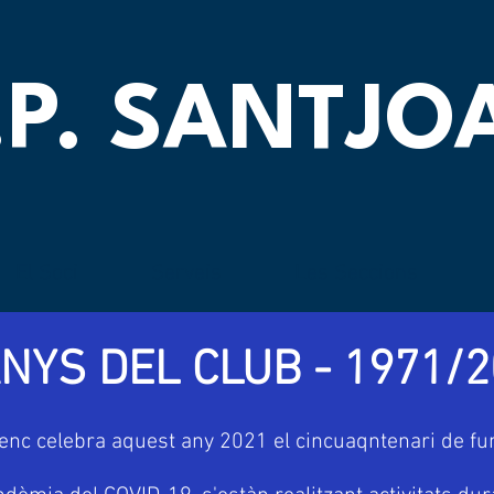
.P. SANTJ
El Soci
Serveis
Les Seccions
ANYS DEL CLUB - 1971/
enc celebra aquest any 2021 el cincuaqntenari de fund