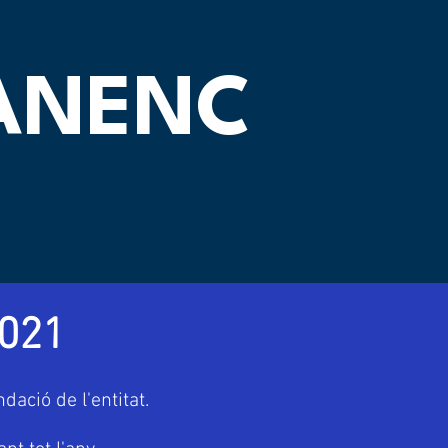
OANENC
Activitats
Contacte
2021
ació de l'entitat.