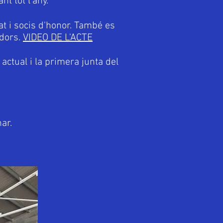
t tot l'any.
t i socis d'honor. També es
adors.
VIDEO DE L'ACTE
actual i la primera junta del
ar.