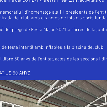
èmia del COVID-19, s'estàn realitzant activitats duran
emoratiu i d'homenatge als 11 presidents de l'entita
entrada del club amb els noms de tots els socis fund
ó del pregó de Festa Major 2021 a càrrec de la junta 
de festa infantil amb inflables a la piscina del club.
libre 50 anys de l'entitat, actes de les seccions i din
TIUS 50 ANYS