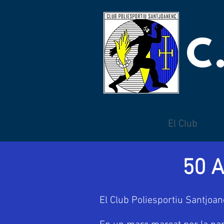
C
Inici
El Club
50 
El Club Poliesportiu Santjoan