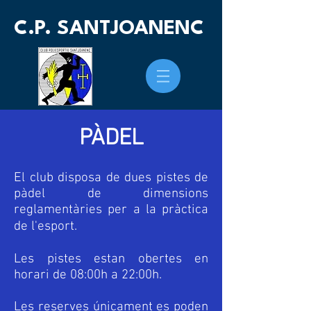
C.P. SANTJOANENC
PÀDEL
El club disposa de dues pistes de
pàdel de dimensions
reglamentàries per a la pràctica
de l'esport.
Les pistes estan obertes en
horari de 08:00h a 22:00h.
Les reserves únicament es poden