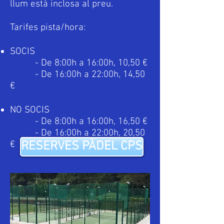
llum està inclosa al preu.
Tarifes pista/hora:
SOCIS
- De 8:00h a 16:00h, 10,50 €
- De 16:00h a 22:00h, 14,50
€
NO SOCIS
- De 8:00h a 16:00h, 16,50 €
- De 16:00h a 22:00h, 20,50
€
RESERVES PÀDEL CPS