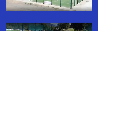
CP SANTJOANENC
C/Paperera Torras, 2