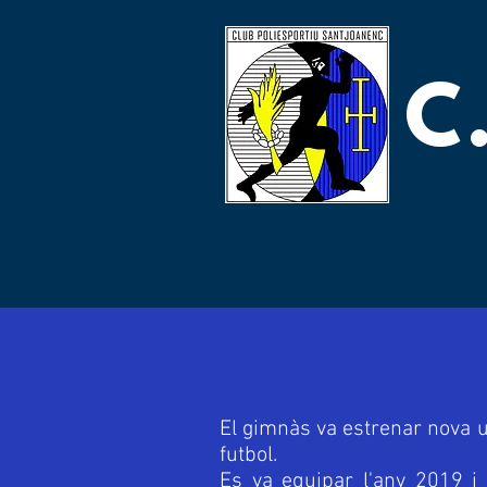
C
Inici
El Club
El gimnàs va estrenar nova u
futbol.
Es va equipar l'any 2019 i