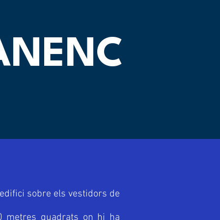
OANENC
Activitats
Contacte
difici sobre els vestidors de
20 metres quadrats on hi ha