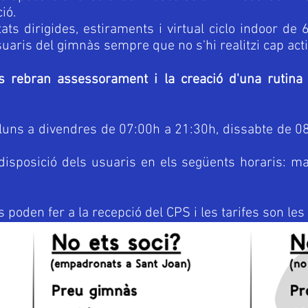
ió.
ats dirigides, estiraments i virtual ciclo indoor d
suaris del gimnàs sempre que no s'hi realitzi cap activ
s rebran assessorament i la creació d'una rutina 
lluns a divendres de 07:00h a 21:30h, dissabte de 0
 disposició dels usuaris en els següents horaris: m
 poden fer a la recepció del CPS i les tarifes son les