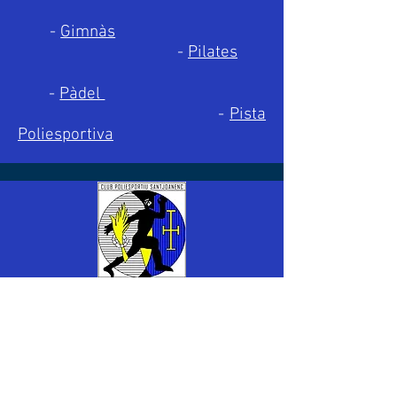
-
Gimnàs
-
Pilates
-
Pàdel
-
Pista
Poliesportiva
CP SANTJOANENC
C/Paperera Torras, 2
17857 - Sant Joan les Fonts
972 29 22 37
/
621 204 722
info@cpsantjoanenc.org