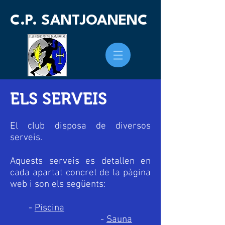
C.P. SANTJOANENC
ELS SERVEIS
El club disposa de diversos
serveis.
Aquests serveis es detallen en
cada apartat concret de la pàgina
web i son els següents:
-
Piscina
-
Sauna