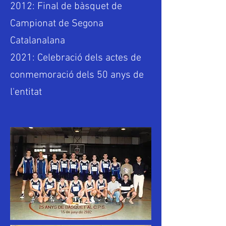
2012: Final de bàsquet de
Campionat de Segona
Catalanalana
2021: Celebració dels actes de
conmemoració dels 50 anys de
l'entitat