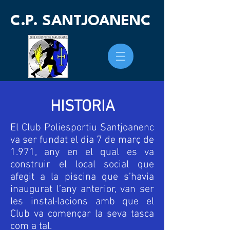
C.P. SANTJOANENC
HISTORIA
El Club Poliesportiu Santjoanenc
va ser fundat el dia 7 de març de
1.971, any en el qual es va
construir el local social que
afegit a la piscina que s’havia
inaugurat l’any anterior, van ser
les instal·lacions amb que el
Club va començar la seva tasca
com a tal.