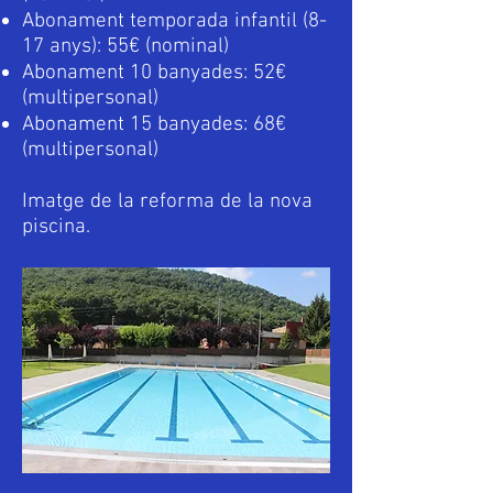
Abonament temporada infantil (8-
17 anys): 55€ (nominal)
Abonament 10 banyades: 52€
(multipersonal)
Abonament 15 banyades: 68€
(multipersonal)
Imatge de la reforma de la nova
piscina.