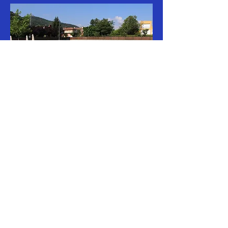
CP SANTJOANENC
C/Paperera Torras, 2
17857 - Sant Joan les Fonts
972 29 22 37
/
621 204 722