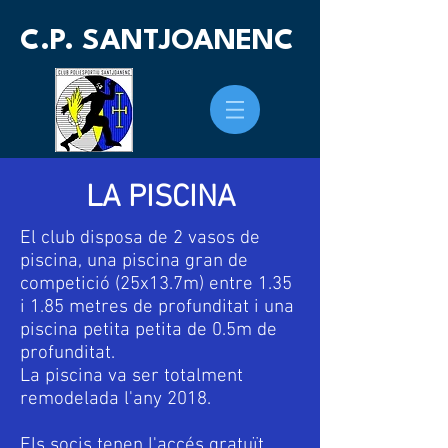
C.P. SANTJOANENC
LA PISCINA
El club disposa de 2 vasos de
piscina, una piscina gran de
competició (25x13.7m) entre 1.35
i 1.85 metres de profunditat i una
piscina petita petita de 0.5m de
profunditat.
La piscina va ser totalment
remodelada l'any 2018.
Els socis tenen l'accés gratuït