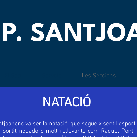
.P. SANTJ
El Soci
Serveis
Les Seccions
NATACIÓ
ntjoanenc va ser la natació, que segueix sent l'esport 
n sortit nedadors molt rellevants com Raquel Pont,