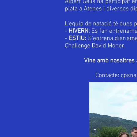
Albert Gelis ha participat 
plata a Atenes i diversos di
L'equip de natació té dues 
-
HIVERN:
Es fan entrenament
-
ESTIU:
S'entrena diariamen
Challenge David Moner.
Vine amb nosaltres a
Contacte:
cpsna