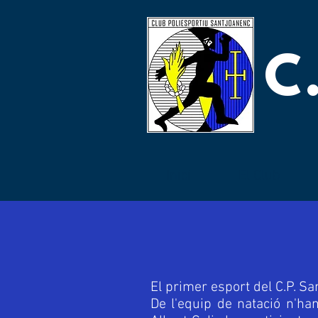
C
Inici
El Club
El primer esport del C.P. Sa
De l'equip de natació n'ha