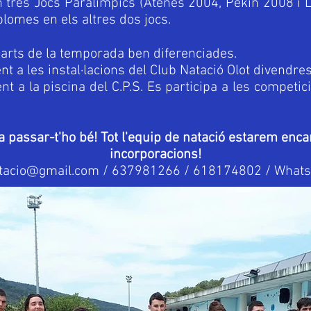
en tres Jocs Paralímpics (Atenes 2004, Pekin 2008 i
plomes en els altres dos jocs.
parts de la temporada ben diferenciades.
 a les instal·lacions del Club Natació Olot divendre
t a la piscina del C.P.S. Es participa a les competic
 passar-t'ho bé! Tot l'equip de natació estarem enca
incorporacions!
tacio@gmail.com
/ 637981266 / 618174802 / What